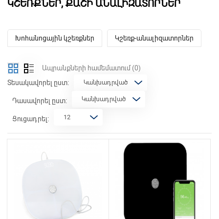
ԿՇԵՌՔՆԵՐ, ՔԱՇԻ ԱՆԱԼԻԶԱՏՈՐՆԵՐ
Խոհանոցային կշեռքներ
Կշեռք-անալիզատորներ
Ապրանքների համեմատում
(0)
Տեսակավորել ըստ:
Դասավորել ըստ:
Ցուցադրել: