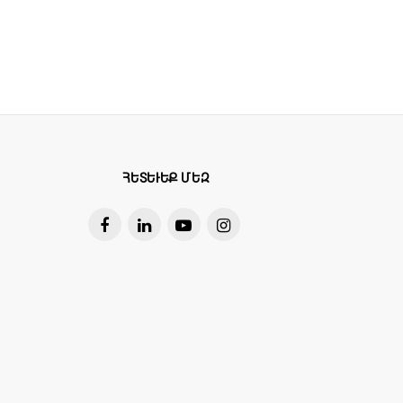
ՀԵՏԵՒԵՔ ՄԵԶ
,
չօգտագործել
լուծույթներ
,
սպիտակեցնող
նյ