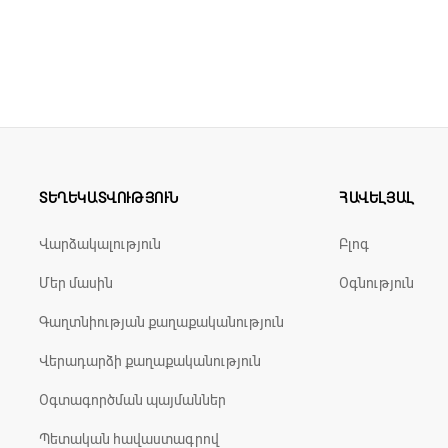
ձգումներ
)
վնասվածքային
բորբոքումներ
ՏԵՂԵԿԱՏՎՈՒԹՅՈՒՆ
ՀԱՎԵԼՅԱԼ
լիչ
և
թերապևտիկ
կիրառման
համար
ետի
հետ
Վարձակալություն
Բլոգ
Մեր մասին
Օգնություն
Գաղտնիության քաղաքականություն
ցնել
բաց
վիճակում
,
տաքացնող
սարքերից
հեռու
,
չարդուկել
Վերադարձի քաղաքականություն
Օգտագործման պայմաններ
Պետական հավաստագրով