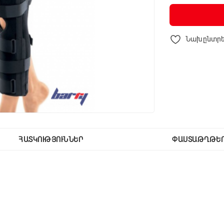
Նախընտրե
ՀԱՏԿՈՒԹՅՈՒՆՆԵՐ
ՓԱՍՏԱԹՂԹԵ
ի
հատուկ
տեխնոլոգիա