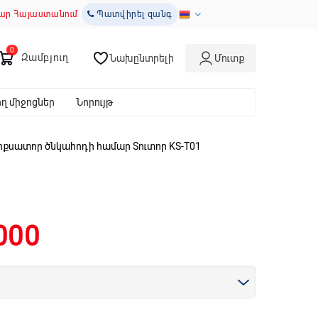
ար Հայաստանում
Պատվիրել զանգ
Զամբյուղ
Նախընտրելի
Մուտք
 միջոցներ
Նորույթ
իքսատոր ծնկահոդի համար Տուտոր KS-T01
000