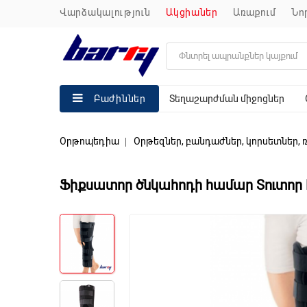
վարձակալություն
ակցիաներ
առաքում
ն
Տեղաշարժման միջոցներ
Բաժիններ
Օրթոպեդիա
Օրթեզներ, բանդաժներ, կորսետներ,
Ֆիքսատոր ծնկահոդի համար Տուտոր 