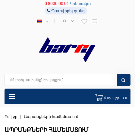
0 8000 00 01
Կոնտակտ
Պատվիրել զանգ
0
միավոր - ֏ 0
Իմ էջը
Ապրանքների համեմատում
ԱՊՐԱՆՔՆԵՐԻ ՀԱՄԵՄԱՏՈՒՄ