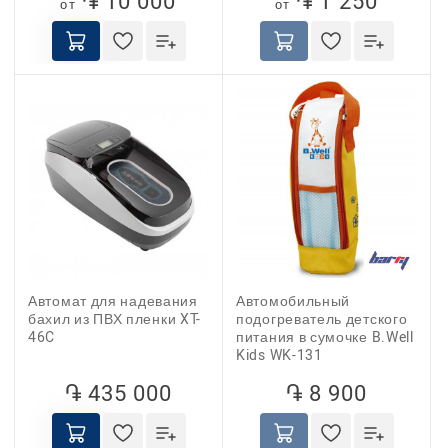
֏ 10 000
֏ 1 250
от
от
Автомат для надевания
Автомобильный
бахил из ПВХ пленки XT-
подогреватель детского
46C
питания в сумочке B.Well
Kids WK-131
֏ 435 000
֏ 8 900