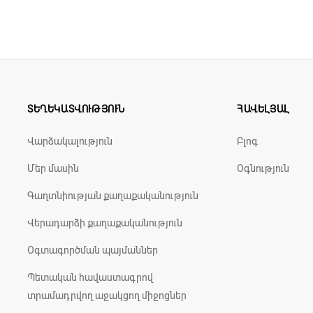
ՏԵՂԵԿԱՏՎՈՒԹՅՈՒՆ
ՀԱՎԵԼՅԱԼ
Վարձակալություն
Բլոգ
Մեր մասին
Օգնություն
Գաղտնիության քաղաքականություն
Վերադարձի քաղաքականություն
Օգտագործման պայմաններ
Պետական հավաստագրով
տրամադրվող աջակցող միջոցներ