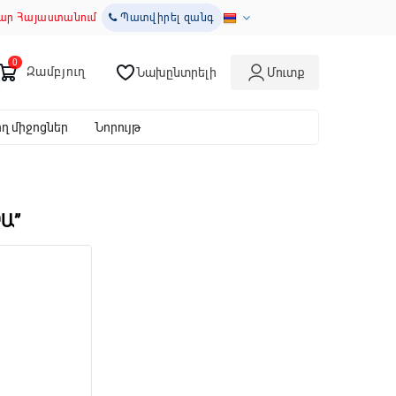
ար Հայաստանում
Պատվիրել զանգ
Զամբյուղ
Նախընտրելի
Մուտք
 միջոցներ
Նորույթ
Ա”