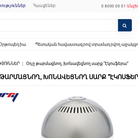
որություններ
հասցեներ
0 8000 00 01
Անվճ
Օրթոպեդիա
Պետական հավաստագրով տրամադրվող աջակցող
ԹՅՈՒՆՆԵՐ
Օդը թարմացնող, խոնավեցնող սարք “Էկոսֆերա”
 ԹԱՐՄԱՑՆՈՂ, ԽՈՆԱՎԵՑՆՈՂ ՍԱՐՔ “ԷԿՈՍՖԵՐ