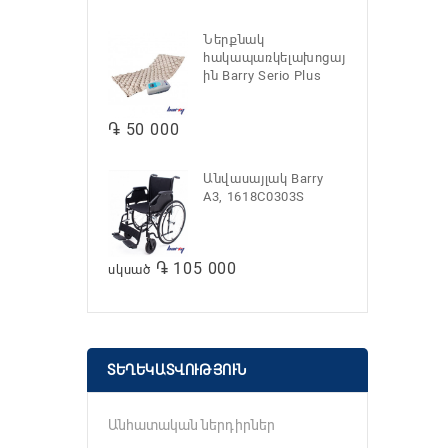
Ներքնակ
հակապառկելախոցայ
ին Barry Serio Plus
֏ 50 000
Անվասայլակ Barry
A3, 1618C0303S
֏ 105 000
սկսած
ՏԵՂԵԿԱՏՎՈՒԹՅՈՒՆ
Անհատական ներդիրներ