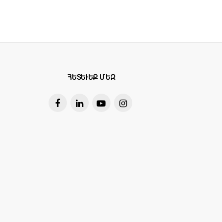
ՀԵՏԵՒԵՔ ՄԵԶ