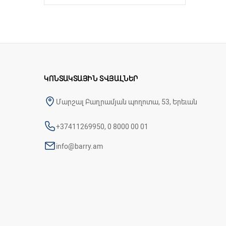
ԿՈՆՏԱԿՏԱՅԻՆ ՏՎՅԱԼՆԵՐ
Մարշալ Բաղրամյան պողոտա, 53, Երեւան
+37411269950, 0 8000 00 01
info@barry.am