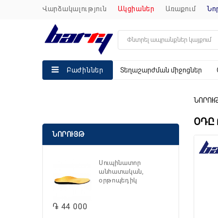
վարձակալություն
ակցիաներ
առաքում
ն
Տեղաշարժման միջոցներ
Բաժիններ
ՆՈՐՈՒ
ՕԴԸ
ՆՈՐՈՒՅԹ
Սուպինատոր
անհատական,
օրթոպեդիկ
֏ 44 000