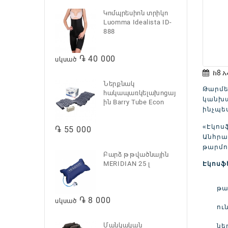
Կոմպրեսիոն տրիկո
Luomma Idealista ID-
888
֏ 40 000
սկսած
ከ8 
Ներքնակ
Թարմե
հակապառկելախոցայ
կանխա
ին Barry Tube Econ
ինչպես
«Էկոս
֏ 55 000
Անհրաժ
թարմու
Բարձ թթվածնային
MERIDIAN 25 լ
Էկոսֆ
թա
֏ 8 000
սկսած
ու
Մանկական
նե