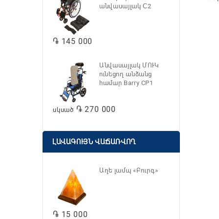
անվասայլակ С2
֏ 145 000
Անվասայլակ ՄՈՒԿ
ունեցող անձանց
համար Barry CP1
֏ 270 000
սկսած
ԼԱՎԱԳՈՒՅՆ ՎԱՃԱՌՎՈՂ
Աղե լամպ «Բուրգ»
֏ 15 000