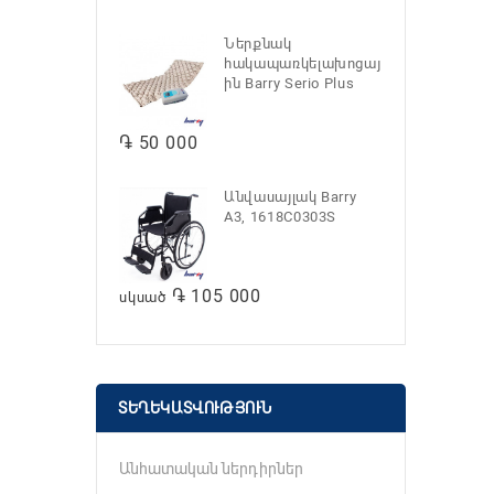
Ներքնակ
հակապառկելախոցայ
ին Barry Serio Plus
֏ 50 000
Անվասայլակ Barry
A3, 1618C0303S
֏ 105 000
սկսած
ՏԵՂԵԿԱՏՎՈՒԹՅՈՒՆ
Անհատական ներդիրներ