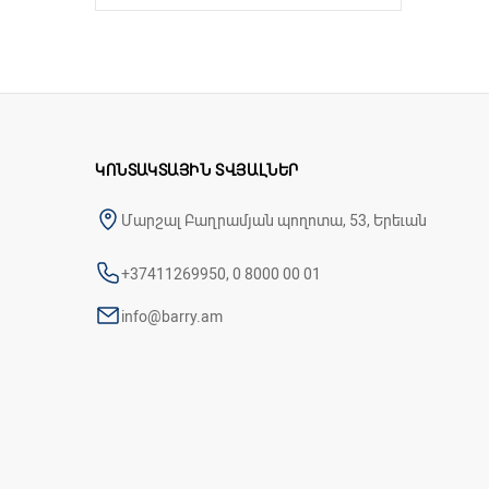
ԿՈՆՏԱԿՏԱՅԻՆ ՏՎՅԱԼՆԵՐ
Մարշալ Բաղրամյան պողոտա, 53, Երեւան
+37411269950, 0 8000 00 01
info@barry.am