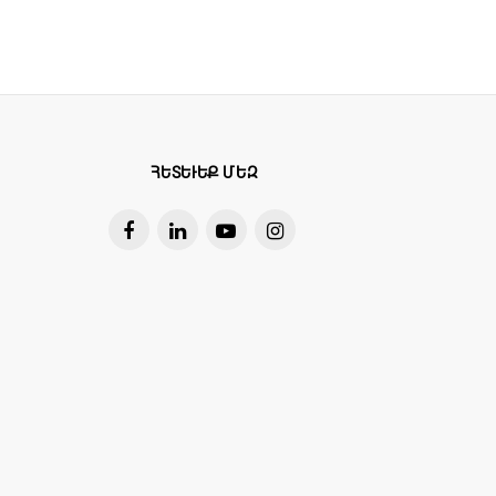
ՀԵՏԵՒԵՔ ՄԵԶ