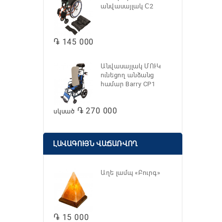
անվասայլակ С2
֏ 145 000
Անվասայլակ ՄՈՒԿ
ունեցող անձանց
համար Barry CP1
֏ 270 000
սկսած
ԼԱՎԱԳՈՒՅՆ ՎԱՃԱՌՎՈՂ
Աղե լամպ «Բուրգ»
֏ 15 000