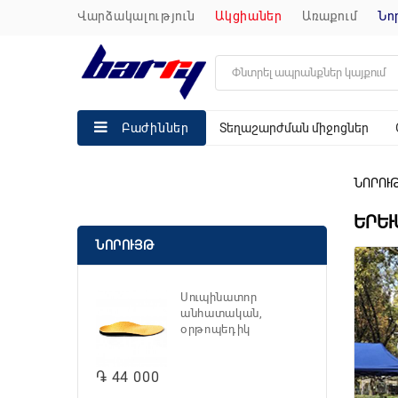
վարձակալություն
ակցիաներ
առաքում
ն
Տեղաշարժման միջոցներ
Բաժիններ
ՆՈՐՈՒ
ԵՐԵՒ
ՆՈՐՈՒՅԹ
Սուպինատոր
անհատական,
օրթոպեդիկ
֏ 44 000