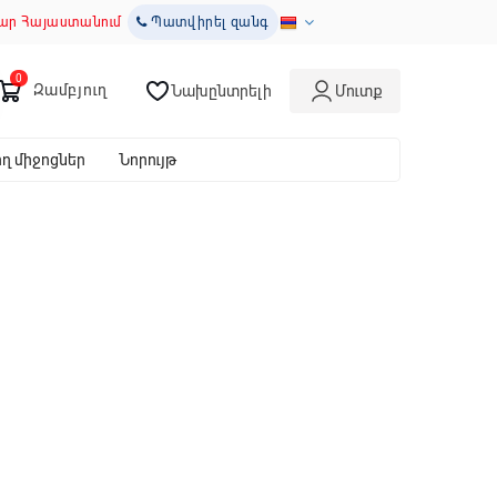
ար Հայաստանում
Պատվիրել զանգ
Զամբյուղ
Նախընտրելի
Մուտք
 միջոցներ
Նորույթ