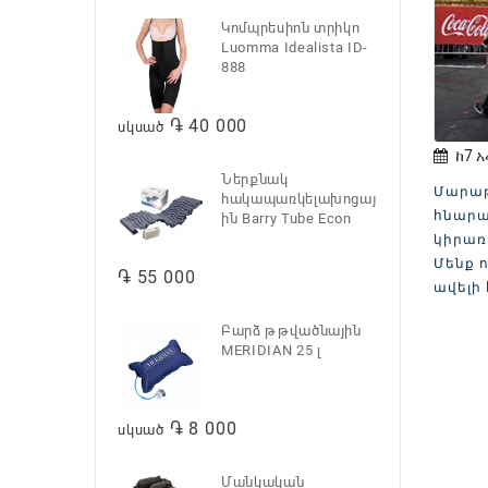
Կոմպրեսիոն տրիկո
Luomma Idealista ID-
888
֏ 40 000
սկսած
ከ7 
Ներքնակ
Մարաթ
հակապառկելախոցայ
հնարա
ին Barry Tube Econ
կիրառ
Մենք 
֏ 55 000
ավելի 
Բարձ թթվածնային
MERIDIAN 25 լ
֏ 8 000
սկսած
Մանկական