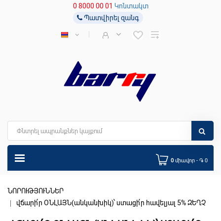
0 8000 00 01
Կոնտակտ
Պատվիրել զանգ
0
միավոր - ֏ 0
ՆՈՐՈՒԹՅՈՒՆՆԵՐ
վճարի՛ր ՕՆԼԱՅՆ(անկանխիկ)՝ ստացի՛ր հավելյալ 5% ԶԵՂՉ