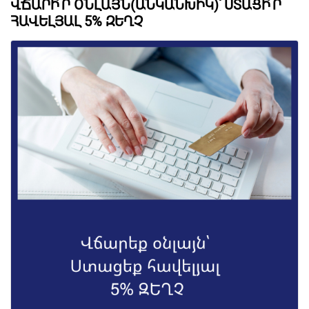
ՎՃԱՐԻ՛Ր ՕՆԼԱՅՆ(ԱՆԿԱՆԽԻԿ)՝ ՍՏԱՑԻ՛Ր
ՀԱՎԵԼՅԱԼ 5% ԶԵՂՉ