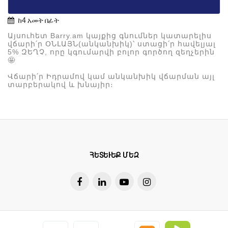
ከ4 አመት በፊት
Այսուհետ
Barry.am
կայքից
գնումներ
կատարելիս
վճարի՛ր
ՕՆԼԱՅՆ
(
անկանխիկ
)
՝
ստացի՛ր
հավելյալ
5%
ԶԵՂՉ
,
որը
կգումարվի
բոլոր
գործող
զեղչերին
🤩
Վճարի՛ր
Իդրամով
կամ
անկանխիկ
վճարման
այլ
տարբերակով
և
խնայիր։
ՀԵՏԵՒԵՔ ՄԵԶ