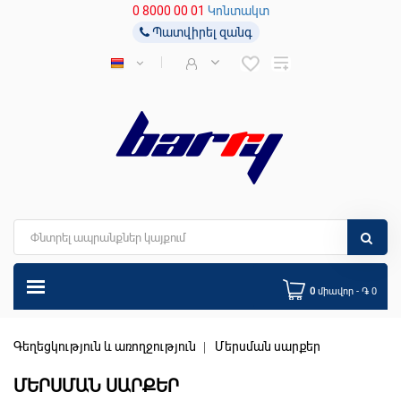
0 8000 00 01
Կոնտակտ
Պատվիրել զանգ
0
միավոր - ֏ 0
Գեղեցկություն և առողջություն
Մերսման սարքեր
ՄԵՐՍՄԱՆ ՍԱՐՔԵՐ