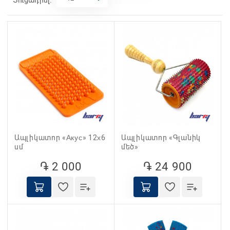
Ապլիկատոր «Акус» 12х6
Ապլիկատոր «Գլանիկ
սմ
մեծ»
֏ 2 000
֏ 24 900