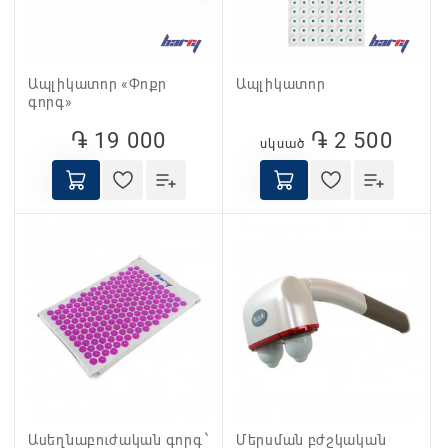
Ապլիկատոր «Փոքր
Ապլիկատոր
գորգ»
֏ 19 000
֏ 2 500
սկսած
Ասեղնաբուժական գորգ ՝
Մերսման բժշկական