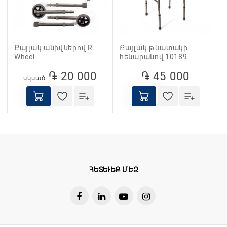
Քայլակ անիվներով R
Քայլակ թևատակի
Wheel
հենարանով 10189
֏ 20 000
֏ 45 000
սկսած
ՀԵՏԵՒԵՔ ՄԵԶ