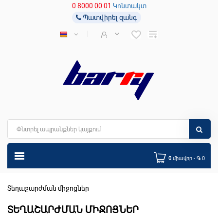
0 8000 00 01
Կոնտակտ
Պատվիրել զանգ
0
միավոր - ֏ 0
Տեղաշարժման միջոցներ
ՏԵՂԱՇԱՐԺՄԱՆ ՄԻՋՈՑՆԵՐ