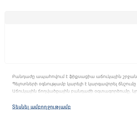
Բանդաժը
ապահովում
է
ֆիքսացիա
աճուկային
շրջան
Պելոտների
օգնությամբ
կարելի
է
կարգավորել
ճնշումը
Աճուկային
ճողվածքային
բանդաժի
օգտագործումը
,
կր
•
Արտադրանքը
բաղկացած
է
ձգափոկերով
լայն
գոտու
Տեսնել ամբողջությամբ
•
Գոտին
ունի
երկու
գրպան
`
պելոտները
տեղավերոլու
•
Բանդաժը
պատրաստված
է
բամբակի
բարձր
պարու
Օգտագործում