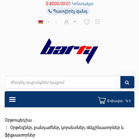
0 8000 00 01
Կոնտակտ
Պատվիրել զանգ
0
միավոր - ֏ 0
Օրթոպեդիա
Օրթեզներ, բանդաժներ, կորսետներ, ռեկլինատորներ և
ֆիքսատորներ