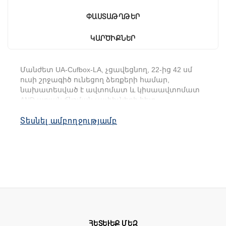
ՓԱՍՏԱԹՂԹԵՐ
ԿԱՐԾԻՔՆԵՐ
Մանժետ UA-Cufbox-LA, չցավեցնող, 22-ից 42 սմ
ուսի շրջագիծ ունեցող ձեռքերի համար,
նախատեսված է ավտոմատ և կիսաավտոմատ
AND արյան ճնշման չափիչների հետ
օգտագործելու համար։
Տեսնել ամբողջությամբ
Հատուկ Slim Fit ձևի շնորհիվ AND Cufbox-LA
մանժետը չափումների ժամանակ
հավասարաչափ բաշխում է օդը բռունցքի մեջ,
ինչը հանգեցնում է արյան ճնշման ճշգրիտ և
ցավազուրկ չափման:
ՀԵՏԵՒԵՔ ՄԵԶ