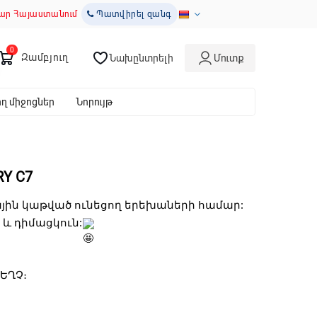
ար Հայաստանում
Պատվիրել զանգ
Զամբյուղ
Նախընտրելի
Մուտք
 միջոցներ
Նորույթ
Y C7
ային կաթված ունեցող երեխաների համար:
ի և դիմացկուն:
ԶԵՂՉ։