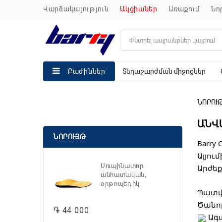
վարձակալություն
ակցիաներ
առաքում
ն
Տեղաշարժման միջոցներ
Բաժիններ
ՆՈՐՈՒ
ԱՆՎԱ
ՆՈՐՈՒՅԹ
Barry
Ալյու
Սուպինատոր
Արժեք
անհատական,
օրթոպեդիկ
Պատվի
Ծանո
֏ 44 000
Ագա