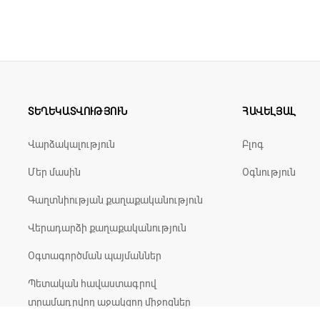
ՏԵՂԵԿԱՏՎՈՒԹՅՈՒՆ
ՀԱՎԵԼՅԱԼ
Վարձակալություն
Բլոգ
Մեր մասին
Օգնություն
Գաղտնիության քաղաքականություն
Վերադարձի քաղաքականություն
Օգտագործման պայմաններ
Պետական հավաստագրով
տրամադրվող աջակցող միջոցներ