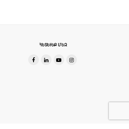
ՀԵՏԵՒԵՔ ՄԵԶ