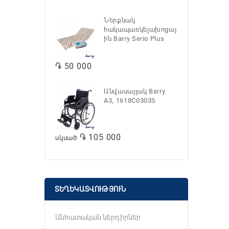
Ներքնակ
հակապառկելախոցայ
ին Barry Serio Plus
֏ 50 000
Անվասայլակ Barry
A3, 1618C0303S
֏ 105 000
սկսած
ՏԵՂԵԿԱՏՎՈՒԹՅՈՒՆ
Անհատական ներդիրներ