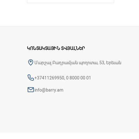
ԿՈՆՏԱԿՏԱՅԻՆ ՏՎՅԱԼՆԵՐ
Մարշալ Բաղրամյան պողոտա, 53, Երեւան
+37411269950, 0 8000 00 01
info@barry.am