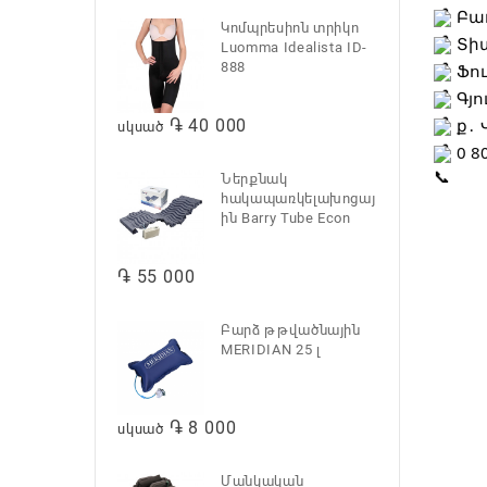
Բաղ
Կոմպրեսիոն տրիկո
Տիտ
Luomma Idealista ID-
888
Ֆու
Գյո
ք․ 
֏ 40 000
սկսած
0 8
Ներքնակ
հակապառկելախոցայ
ին Barry Tube Econ
֏ 55 000
Բարձ թթվածնային
MERIDIAN 25 լ
֏ 8 000
սկսած
Մանկական