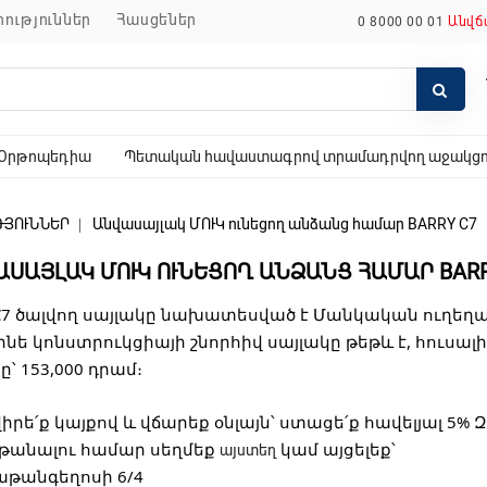
որություններ
հասցեներ
0 8000 00 01
Անվճ
Օրթոպեդիա
Պետական հավաստագրով տրամադրվող աջակցող
ԹՅՈՒՆՆԵՐ
Անվասայլակ ՄՈՒԿ ունեցող անձանց համար BARRY C7
ՍԱՅԼԱԿ ՄՈՒԿ ՈՒՆԵՑՈՂ ԱՆՁԱՆՑ ՀԱՄԱՐ BARR
 C7 ծալվող սայլակը նախատեսված է Մանկական ուղեղ
մինե կոնստրուկցիայի շնորհիվ սայլակը թեթև է, հուսալ
ը՝ 153,000 դրամ։
րե՛ք կայքով և վճարեք օնլայն՝ ստացե՛ք հավելյալ 5% 
թանալու համար սեղմեք
կամ այցելեք՝
այստեղ
թանգեղոսի 6/4