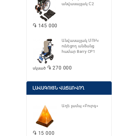
անվասայլակ С2
֏ 145 000
Անվասայլակ ՄՈՒԿ
ունեցող անձանց
համար Barry CP1
֏ 270 000
սկսած
ԼԱՎԱԳՈՒՅՆ ՎԱՃԱՌՎՈՂ
Աղե լամպ «Բուրգ»
֏ 15 000