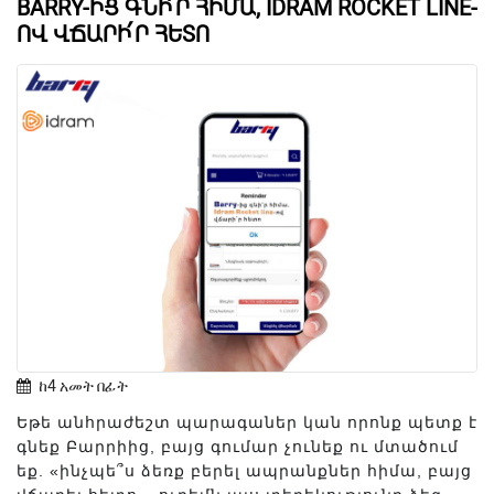
BARRY-ԻՑ ԳՆԻ՛Ր ՀԻՄԱ, IDRAM ROCKET LINE-
ՈՎ ՎՃԱՐԻ՛Ր ՀԵՏՈ
ከ4 አመት በፊት
Եթե անհրաժեշտ պարագաներ կան որոնք պետք է
գնեք Բարրիից, բայց գումար չունեք ու մտածում
եք. «ինչպե՞ս ձեռք բերել ապրանքներ հիմա, բայց