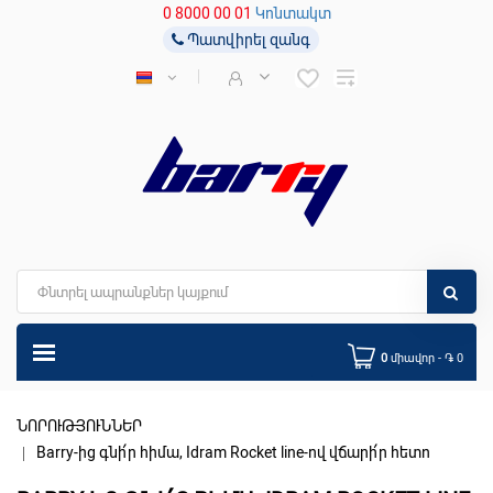
0 8000 00 01
Կոնտակտ
Պատվիրել զանգ
0
միավոր - ֏ 0
ՆՈՐՈՒԹՅՈՒՆՆԵՐ
Barry-ից գնի՛ր հիմա, Idram Rocket line-ով վճարի՛ր հետո