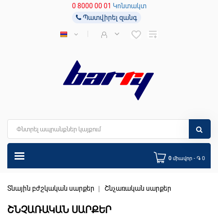
0 8000 00 01
Կոնտակտ
Պատվիրել զանգ
0
միավոր - ֏ 0
Տնային բժշկական սարքեր
Շնչառական սարքեր
ՇՆՉԱՌԱԿԱՆ ՍԱՐՔԵՐ