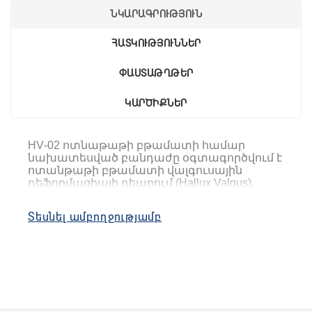
ՆԿԱՐԱԳՐՈՒԹՅՈՒՆ
ՀԱՏԿՈՒԹՅՈՒՆՆԵՐ
ՓԱՍՏԱԹՂԹԵՐ
ԿԱՐԾԻՔՆԵՐ
HV
-02
ոտնաթաթի բթամատի համար
նախատեսված բանդաժը
օգտագործվում
է
ոտանթաթի
բթամատի
վալգուսային
դեֆորմացիայի
դեպքում
(
Hallux
Valgus
),
բթամատի
հոդի
վիրահատություններից
հետո
վերականգնողական
շրջանում
:
Տեսնել ամբողջությամբ
Առանձնահատկություններ
·
պլաստիկ հոդակապը պահպանում է հոդի
բնական շարժունակությունը
·
փափուկ ներդիր հոդերի համար