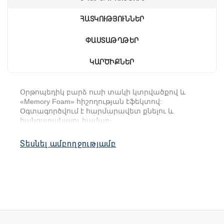
ՀԱՏԿՈՒԹՅՈՒՆՆԵՐ
ՓԱՍՏԱԹՂԹԵՐ
ԿԱՐԾԻՔՆԵՐ
Օրթոպեդիկ բարձ ուսի տակի կտրվածքով և
«Memory Foam» հիշողության էֆեկտով:
Օգտագործվում է հարմարավետ քնելու և
հանգստանալու համար։
Անատոմիական ձևով բարձը՝ ուսի տակի
Տեսնել ամբողջությամբ
կտրվածքով, առավելագույն
հարմարավետություն է ստեղծում կողքի վրա
քնելու ժամանակ: Նորմալացնում է գլխի արյան
շրջանառությունը և բեռնաթափում պարանոցի
մկանները։ Բարձը խորհուրդ է տրվում
օգտագործել պարանոցի վնասվածքների
վերականգնման և բուժման ժամանակ՝
միոզիտով, սպոնդիլարտրոզի և