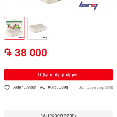
֏ 38 000
Ավելացնել զամբյուղ
Նախընտրելի
Համեմատել
Ապրանքի կոդ: 3340
ՆԿԱՐԱԳՐՈՒԹՅՈՒՆ