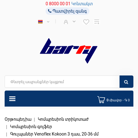
0 8000 00 01
Կոնտակտ
Պատվիրել զանգ
0
միավոր - ֏ 0
Օրթոպեդիա
Կոմպրեսիոն տրիկոտաժ
Կոմպրեսիոն գոլֆեր
Գուլպաներ Venoflex Kokoon 3 դաս, 20-36 մմ