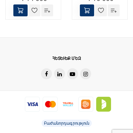
ՀԵՏԵՒԵՔ ՄԵԶ
Բաժանորդագրություն