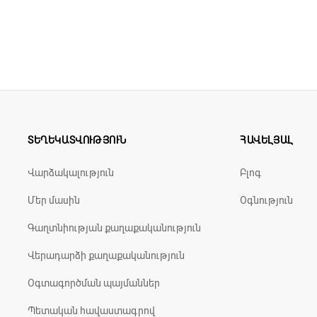
նվող
ռետինե
գլխադիրները
:
առնուրդ
տիկից
ՏԵՂԵԿԱՏՎՈՒԹՅՈՒՆ
ՀԱՎԵԼՅԱԼ
Վարձակալություն
Բլոգ
Մեր մասին
Օգնություն
Գաղտնիության քաղաքականություն
Վերադարձի քաղաքականություն
Օգտագործման պայմաններ
Պետական հավաստագրով