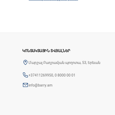
ապահովվում
է
նաև
հենակների
հիմքում
գտ
Առանձնահատկությունները
Պատրաստման
նյութը
-
ալյումինային
խ
Բռնակը
պատրաստված
է
ամուր
պլաս
Չի
սահում
Բարձրությունը
կարգավորվող
է
Դիմացկուն
ռետինե
գլխիկ
*Գինը
1
հենակի
համար
է
ԿՈՆՏԱԿՏԱՅԻՆ ՏՎՅԱԼՆԵՐ
Մարշալ Բաղրամյան պողոտա, 53, Երեւան
+37411269950, 0 8000 00 01
info@barry.am