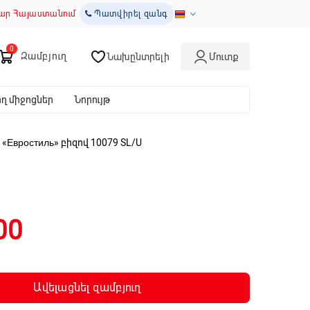
ար Հայաստանում
Պատվիրել զանգ
Զամբյուղ
Նախընտրելի
Մուտք
 միջոցներ
Նորույթ
«Евростиль» բիզով 10079 SL/U
00
Ավելացնել զամբյուղ