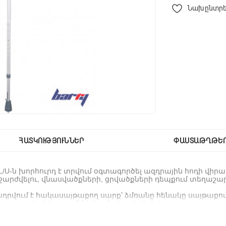
Նախընտրե
ՀԱՏԿՈՒԹՅՈՒՆՆԵՐ
ՓԱՍՏԱԹՂԹԵ
L/U-
ն
խորհուրդ
է
տրվում
օգտագործել
ազդրային
հոդի
վիրա
արժվելու
,
վնասվածքների
,
ցրվածքների
դեպքում
տեղաշա
դրվում
է
հակասայթաքող
սարք՝
ձմռանը
հենակը
սայթաքու
տրաստված
է
ալյումինի
համաձուլվածքից։
տված
է
դիմացկուն
պլաստիկից։
Շարժման
ընթացքում
հուս