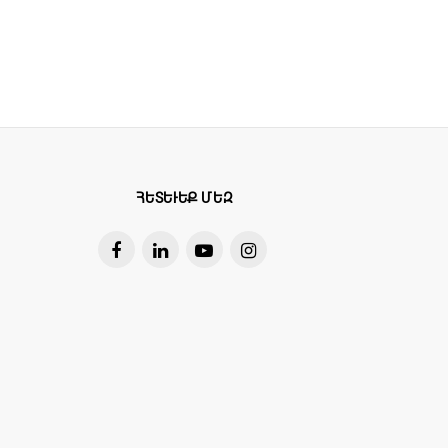
ՀԵՏԵՒԵՔ ՄԵԶ