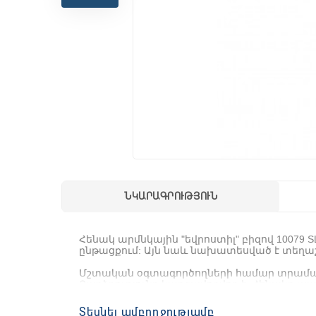
ՆԿԱՐԱԳՐՈՒԹՅՈՒՆ
Հենակ
արմնկային
"
եվրոստիլ
"
բիզով
10079 S
ընթացքում
:
Այն
նաև
նախատեսված
է
տեղաշ
Մշտական
​​
օգտագործողների
համար
տրամա
Բարձրությունը
կարգավորվող
է
:
Հենակը
պա
Հենակի
բռնակի
միաձույլ
դիզայնը
պատրաս
Տեսնել ամբողջությամբ