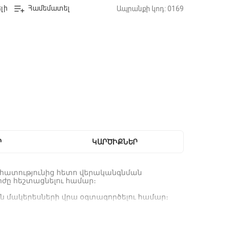
լի
Համեմատել
Ապրանքի կոդ: 0169
Ր
ԿԱՐԾԻՔՆԵՐ
հատությունից
հետո
վերականգնման
րժը
հեշտացնելու
համար։
ն
մակերեսների
վրա
օգտագործելու
համար։
ալիությունը
և
անվտանգությունը