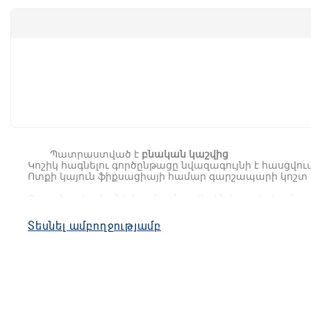
Պատրաստված
է
բնական
կաշվից
Կոշիկ
հագնելու
գործընթացը
նվազագույնի
է
հասցվու
Ոտքի
կայուն
ֆիքսացիայի
համար
գարշապարի
կոշտ
Ոտքը
հարելը
կանխելու
համար
վերին
հատվածում
ա
Կրունկի
երկարաձգված
ներքին
եզրերը
Ձեր
երեխայի
Տեսնել ամբողջությամբ
Էլաստիկ
տակացուն
ապահովում
է
կայուն
դիրք
նույն
Ոտնաթաթի
առողջ
կամարի
համար
պատասխանատո
ներդիրով
: