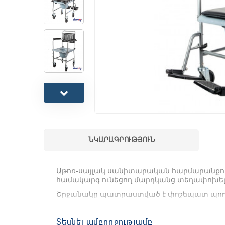
ՆԿԱՐԱԳՐՈՒԹՅՈՒՆ
Աթոռ-սայլակ սանիտարական հարմարանքով 5
համակարգ ունեցող մարդկանց տեղափոխել
Շրջանակը պատրաստված է փոշեպատ պողպ
Սանիտարական սարքը հեշտ է մաքրվում և չ
Տեսնել ամբողջությամբ