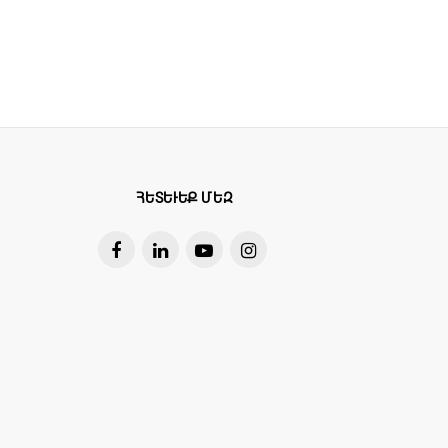
նչը ստեղծում է օգտագործողի անվտանգ
ՀԵՏԵՒԵՔ ՄԵԶ