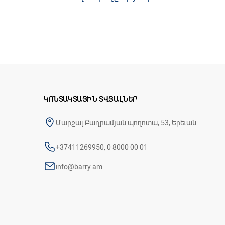
Հաշմանդամի սայլակը հագեցած է ծալովի ա
տեղափոխության հնարավորությունը։ Ոտնակ
Մոդելը նախատեսված է ներսում օգտագործ
Առանձնահատկությունները
Անվասայլակ սանիտարական հարմա
Փոշեպատվ պողպատե շրջանակ
Կաշվե նստատեղ
Ծալովի արմնկակալներ
ԿՈՆՏԱԿՏԱՅԻՆ ՏՎՅԱԼՆԵՐ
Շարժական և կարգավորվող բարձրու
Հետևի անիվները՝ արգելակվող
Մարշալ Բաղրամյան պողոտա, 53, Երեւան
Լայնությունը՝ 56 սմ
+37411269950, 0 8000 00 01
info@barry.am