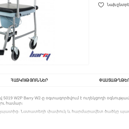
Նախընտրե
ՀԱՏԿՈՒԹՅՈՒՆՆԵՐ
ՓԱՍՏԱԹՂԹԵ
019 W2P Barry W2-ը օգտագործվում է ուղեկցողի օգնութ
ու համար։
ատից։ Նստատեղի փափուկ և հարմարավետ ծածկը պատվ
ի փչանում, երբ մշակվում է ախտահանման և մաքրման հատ