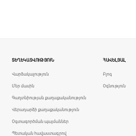
րմնկակալներով և հետևի անիվների վրա արգելակներով, ի
ները շարժական են, բարձրությունը՝ կարգավորվող։
ման համար:
րանքով
ՏԵՂԵԿԱՏՎՈՒԹՅՈՒՆ
ՀԱՎԵԼՅԱԼ
թյամբ ոտնակներ
Վարձակալություն
Բլոգ
Մեր մասին
Օգնություն
Գաղտնիության քաղաքականություն
Վերադարձի քաղաքականություն
Օգտագործման պայմաններ
Պետական հավաստագրով