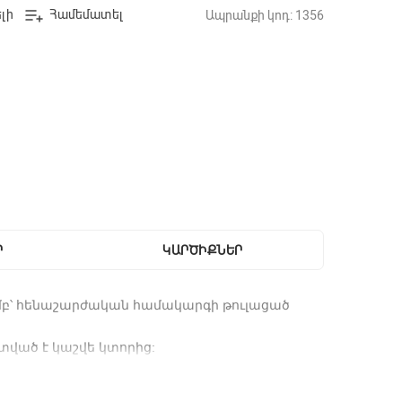
լի
Համեմատել
Ապրանքի կոդ: 1356
Ր
ԿԱՐԾԻՔՆԵՐ
յամբ՝ հենաշարժական համակարգի թուլացած
ած է կաշվե կտորից:
ուկ միջոցներով: