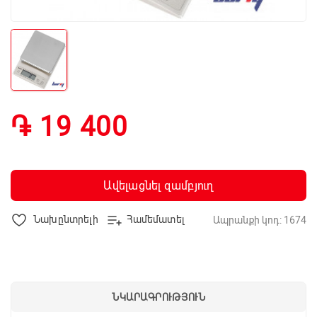
֏ 19 400
Ավելացնել զամբյուղ
Նախընտրելի
Համեմատել
Ապրանքի կոդ: 1674
ՆԿԱՐԱԳՐՈՒԹՅՈՒՆ