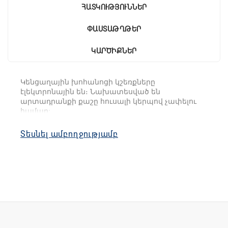
ՀԱՏԿՈՒԹՅՈՒՆՆԵՐ
ՓԱՍՏԱԹՂԹԵՐ
ԿԱՐԾԻՔՆԵՐ
Կենցաղային խոհանոցի կշեռքները
էլեկտրոնային են։ Նախատեսված են
արտադրանքի քաշը հուսալի կերպով չափելու
համար:
Այս կշեռքները կարող են կշռել ինչպես գրամ/
Տեսնել ամբողջությամբ
կիլոգրամ, այնպես էլ միլիլիտր/լիտր: Ներառված է
շարժական չժանգոտվող պողպատից
զարդարանք:
Կշեռքը ինքնաբերաբար կանջատվի 10 րոպե
հետո, եթե չօգտագործվի: Սարքը հարմար է և
պրակտիկ օգտագործման համար, ունի ոճային
դիզայն։