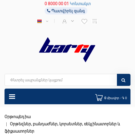
0 8000 00 01
Կոնտակտ
Պատվիրել զանգ
0
միավոր - ֏ 0
Օրթոպեդիա
Օրթեզներ, բանդաժներ, կորսետներ, ռեկլինատորներ և
ֆիքսատորներ