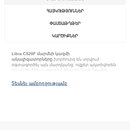
ՀԱՏԿՈՒԹՅՈՒՆՆԵՐ
ՓԱՍՏԱԹՂԹԵՐ
ԿԱՐԾԻՔՆԵՐ
Libra CS20F մարմնի կազմի
անալիզատորները
խորհուրդ են տրվում
օգտագործել այն մարդկանց, ովքեր ակտիվորեն
զբաղվում են սպորտով, ինչպես նաև նրանց,
ովքեր վերահսկում են իրենց ընդհանուր
առողջությունը և վերահսկում իրենց քաշը:
Տեսնել ամբողջությամբ
Օգտագործելով ստացված տվյալները՝
օգտատերը կարող է վերահսկել սննդի և
վերապատրաստման ծրագրերի
արդյունավետությունը:
Անալիզատորի կշեռքները համաժամացնում են
ընթերցումները Bluetooth 4.0-ի միջոցով և