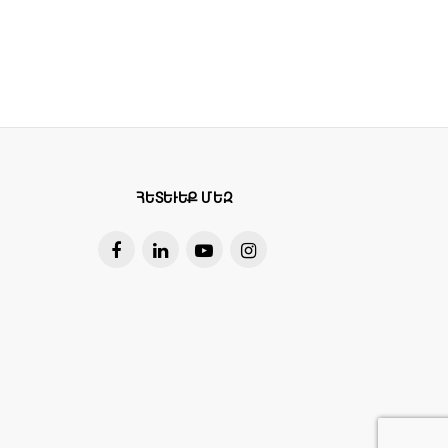
 առկա է առավելագույն կոշտության կ
ն համակարգի վրա բեռը ճիշտ բաշխելո
ՀԵՏԵՒԵՔ ՄԵԶ