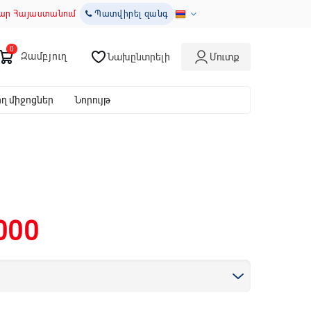
ար Հայաստանում
Պատվիրել զանգ
Զամբյուղ
Նախընտրելի
Մուտք
 միջոցներ
Նորույթ
000