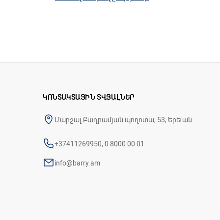
Ոտնաթաթի կամարի ճիշտ ձևավորման հա
րունկ՝ երկարացված լեզվակով, որը քայ
Առաձգական տակացուն խթանում է քայլ
ւ համար:
ԿՈՆՏԱԿՏԱՅԻՆ ՏՎՅԱԼՆԵՐ
Մարշալ Բաղրամյան պողոտա, 53, Երեւան
+37411269950, 0 8000 00 01
info@barry.am