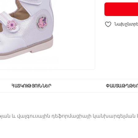
Նախընտրե
ՀԱՏԿՈՒԹՅՈՒՆՆԵՐ
ՓԱՍՏԱԹՂԹԵ
ան և վալգուսային դեֆորմացիայի կանխարգելման
ոմաս։ Կրունկը երկարաձգված է ներսից մինչև ոտքի
նը կամ վալգուսային դեֆորմացիան: