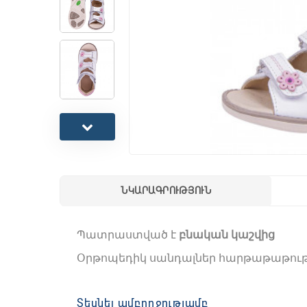
ՆԿԱՐԱԳՐՈՒԹՅՈՒՆ
Պատրաստված է
բնական կաշվից
Օրթոպեդիկ սանդալներ հարթաթաթությ
Հատուկ պատրաստված կայուն կրունկ՝ Թ
կնելը՝ այսպես կոչված ծուռթաթությու
Տեսնել ամբողջությամբ