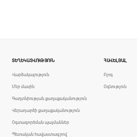
մար ունի անատոմիական ներդիր (супинатор)։ Նաև
լելիս ապահով կերպով կայունացնում է կոճային հոդը:
ելիս ոտքի ճիշտ շարժումը՝ երեխայի հենաշարժակա
ՏԵՂԵԿԱՏՎՈՒԹՅՈՒՆ
ՀԱՎԵԼՅԱԼ
Վարձակալություն
Բլոգ
Մեր մասին
Օգնություն
Գաղտնիության քաղաքականություն
Վերադարձի քաղաքականություն
Օգտագործման պայմաններ
Պետական հավաստագրով