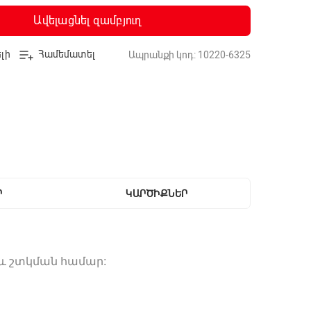
Ավելացնել զամբյուղ
լի
Համեմատել
Ապրանքի կոդ: 10220-6325
Ր
ԿԱՐԾԻՔՆԵՐ
 և շտկման համար:
 կեսը, որպեսզի կանխվի ոտքի ներս ըն