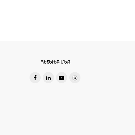
ն և շտկման համար:
ՀԵՏԵՒԵՔ ՄԵԶ