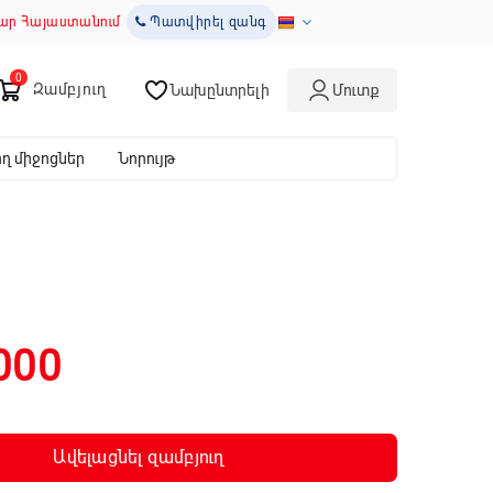
ար Հայաստանում
Պատվիրել զանգ
Զամբյուղ
Նախընտրելի
Մուտք
 միջոցներ
Նորույթ
000
Ավելացնել զամբյուղ