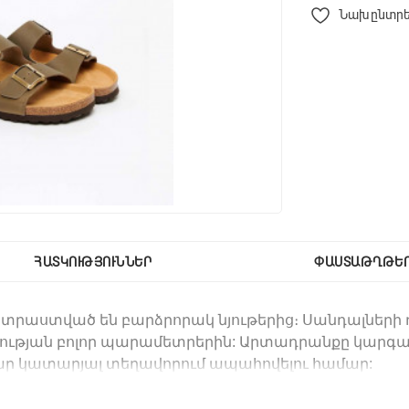
Նախընտրե
ՀԱՏԿՈՒԹՅՈՒՆՆԵՐ
ՓԱՍՏԱԹՂԹԵ
ատրաստված են
բարձրորակ նյութերից։
Ս
անդալների 
ան բոլոր պարամետրերին: Արտադրանքը կարգավորե
ր կատարյալ տեղավորում ապահովելու համար:
 ներդիրը թույլ է տալիս նվազեցնել ոտքերի և ողնա