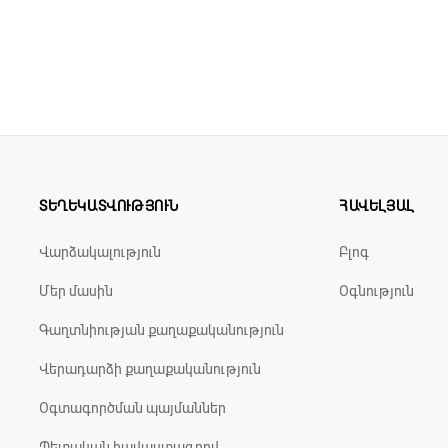
բաշխում ոտնաթաթի ողջ մակերեսի վրա:
ող են օգտագործվել հարթաթաթության կանխարգելմա
ցվածք
ՏԵՂԵԿԱՏՎՈՒԹՅՈՒՆ
ՀԱՎԵԼՅԱԼ
ապահովելու համար
Վարձակալություն
Բլոգ
վ ծանրաբեռնվածությունը ամբողջ ոտքի երկայնքով
Մեր մասին
Օգնություն
Գաղտնիության քաղաքականություն
Վերադարձի քաղաքականություն
Օգտագործման պայմաններ
, 5% բնական կաշի
Պետական հավաստագրով