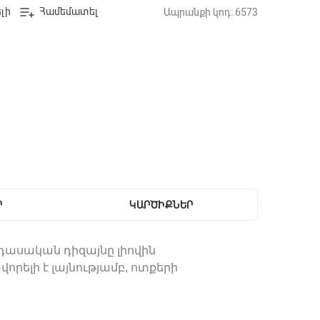
լի
Համեմատել
Ապրանքի կոդ: 6573
Ր
ԿԱՐԾԻՔՆԵՐ
դասական դիզայնը լիովին
լի է լայնությամբ, ոտքերի
շարի հոդերի ծանրաբեռնվածությունը և