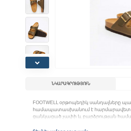
ՆԿԱՐԱԳՐՈՒԹՅՈՒՆ
FOOTWELL
օրթոպեդիկ սանդալները պ
համապատասխանում է հարմարավետությ
ցանկացած չափի և բարձրության համա
Սանդալի հատուկ բաժականման փոսիկով