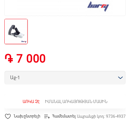
֏ 7 000
ԱՌԿԱ ՉԷ
ԻՄԱՆԱԼ ԱՌԿԱՅՈՒԹՅԱՆ ՄԱՍԻՆ
Նախընտրելի
Համեմատել
Ապրանքի կոդ: 9736-4937