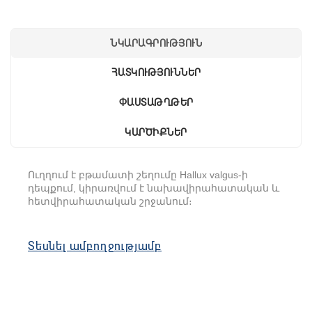
ՆԿԱՐԱԳՐՈՒԹՅՈՒՆ
ՀԱՏԿՈՒԹՅՈՒՆՆԵՐ
ՓԱՍՏԱԹՂԹԵՐ
ԿԱՐԾԻՔՆԵՐ
Ուղղում է բթամատի շեղումը Hallux valgus-ի
դեպքում, կիրառվում է նախավիրահատական ​​և
հետվիրահատական ​​շրջանում։
Առանձնահատկությունները
Օգտագործվում է նստած դիրքում,
Տեսնել ամբողջությամբ
պառկած վիճակում
Հարմար է նաև օգտագործել քնի
ժամանակ
Պատրաստված է բարձր ամրության