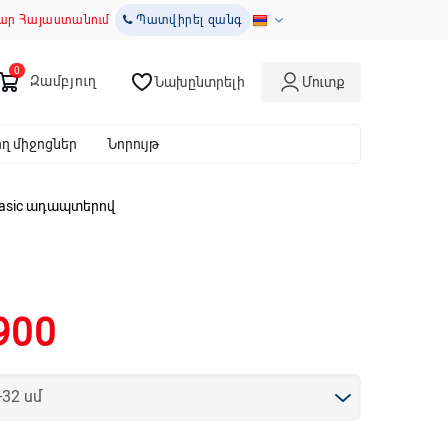
ար Հայաստանում
Պատվիրել զանգ
Զամբյուղ
Նախընտրելի
Մուտք
 միջոցներ
Նորույթ
Basic ադապտերով
900