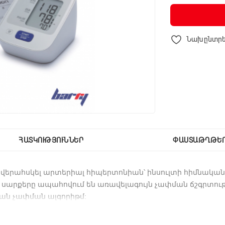
Նախընտրե
ՀԱՏԿՈՒԹՅՈՒՆՆԵՐ
ՓԱՍՏԱԹՂԹԵ
 վերահսկել արտերիալ հիպերտոնիան՝ ինսուլտի հիմնական 
 սարքերը ապահովում են առավելագույն չափման ճշգրտությ
ան չափման ալգորիթմ: