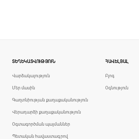
se
ր
ան ցուցանիշը
ծ է
ՏԵՂԵԿԱՏՎՈՒԹՅՈՒՆ
ՀԱՎԵԼՅԱԼ
Վարձակալություն
Բլոգ
Մեր մասին
Օգնություն
Գաղտնիության քաղաքականություն
Վերադարձի քաղաքականություն
Օգտագործման պայմաններ
Պետական հավաստագրով