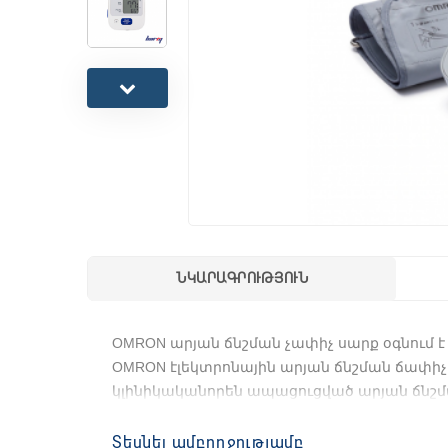
ՆԿԱՐԱԳՐՈՒԹՅՈՒՆ
OMRON արյան ճնշման չափիչ սարք օգնում է
OMRON էլեկտրոնային արյան ճնշման ճափիչ
կլինիկականորեն ապացուցված արյան ճնշմ
Առանձնահատկությունները
Տեսնել ամբողջությամբ