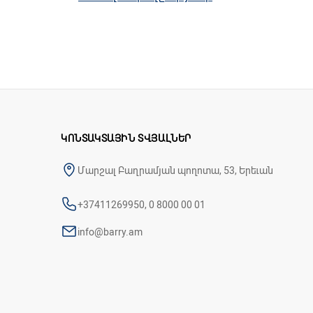
Խելացի չափման տեխնոլոգիա Intellisen
Կլինիկական կարգով հաստատված
Մանժետ - 22-42 սմ
Արիտմիայի ինդիկատոր
Մանժետի ճշգրիտ կապելու ինդիկատո
Արյան ճնշման մակարդակի գրաֆիկակ
Mini - հոսանքի փոխակերպիչ ներառվա
Հիշողության քանակ `30
ԿՈՆՏԱԿՏԱՅԻՆ ՏՎՅԱԼՆԵՐ
Մարշալ Բաղրամյան պողոտա, 53, Երեւան
+37411269950, 0 8000 00 01
info@barry.am