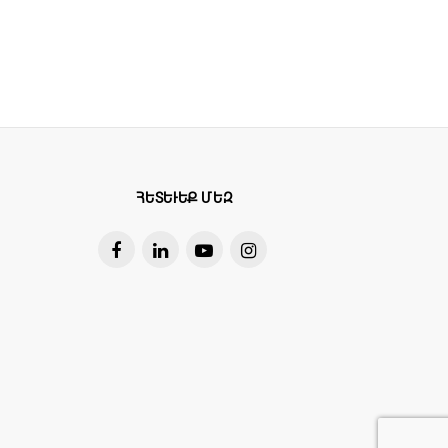
ՀԵՏԵՒԵՔ ՄԵԶ