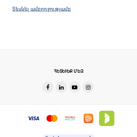
Տեսնել ամբողջությամբ
ՀԵՏԵՒԵՔ ՄԵԶ