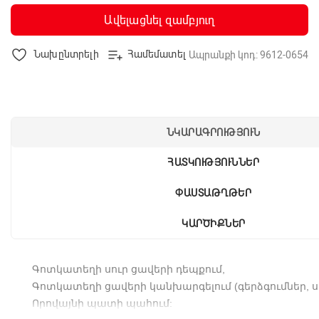
Ավելացնել զամբյուղ
Նախընտրելի
Համեմատել
Ապրանքի կոդ: 9612-0654
ՆԿԱՐԱԳՐՈՒԹՅՈՒՆ
ՀԱՏԿՈՒԹՅՈՒՆՆԵՐ
ՓԱՍՏԱԹՂԹԵՐ
ԿԱՐԾԻՔՆԵՐ
Գոտկատեղի
սուր
ցավերի
դեպքում
,
Գոտկատեղի
ցավերի
կանխարգելում
(
գերձգումներ
,
Որովայնի
պատի
պահում
: