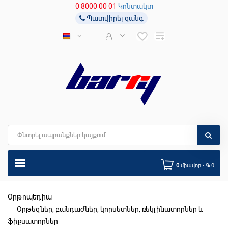
0 8000 00 01
Կոնտակտ
Պատվիրել զանգ
0
միավոր - ֏ 0
Օրթոպեդիա
Օրթեզներ, բանդաժներ, կորսետներ, ռեկլինատորներ և
ֆիքսատորներ