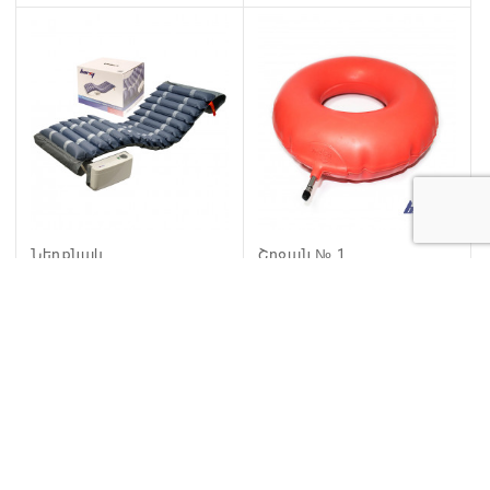
Ներքնակ
Շրջան № 1
հակապառկելախոցային
փչովի Barry Tube
Standart
֏ 95 000
֏ 4 000
սկսած