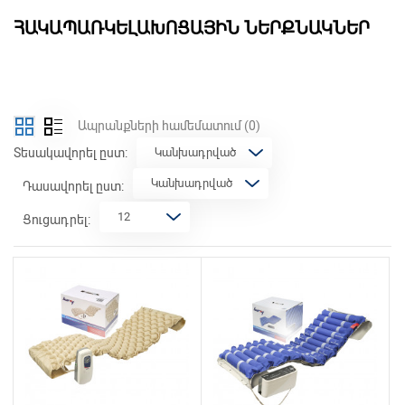
ՀԱԿԱՊԱՌԿԵԼԱԽՈՑԱՅԻՆ ՆԵՐՔՆԱԿՆԵՐ
Ապրանքների համեմատում
(0)
Տեսակավորել ըստ:
Դասավորել ըստ:
Ցուցադրել: