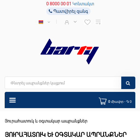
0 8000 00 01
Կոնտակտ
Պատվիրել զանգ
0
միավոր - ֏ 0
Յուրահատուկ և օգտակար ապրանքներ
ՅՈՒՐԱՀԱՏՈՒԿ ԵՒ ՕԳՏԱԿԱՐ ԱՊՐԱՆՔՆԵՐ