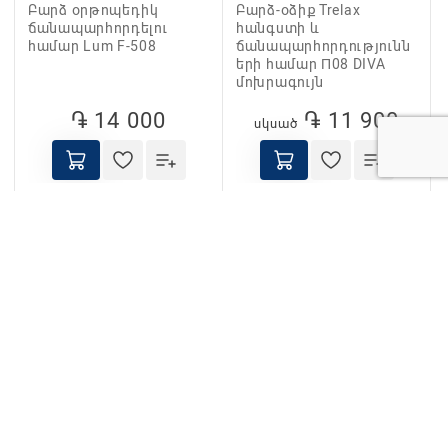
Բարձ օրթոպեդիկ
Բարձ-օձիք Trelax
ճանապարհորդելու
հանգստի և
համար Lum F-508
ճանապարհորդությունն
երի համար П08 DIVA
մոխրագույն
֏ 14 000
֏ 11 900
սկսած
Բարձրացնող
Բռնիչ ակտիվ mediQ
հարմարանք Barry
12405/26