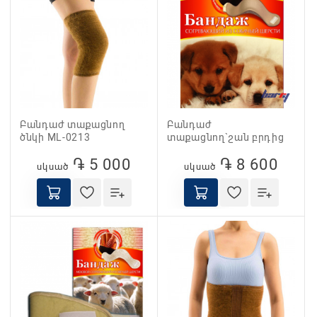
Բանդաժ տաքացնող
Բանդաժ
ծնկի ML-0213
տաքացնող`շան բրդից
֏ 5 000
֏ 8 600
սկսած
սկսած