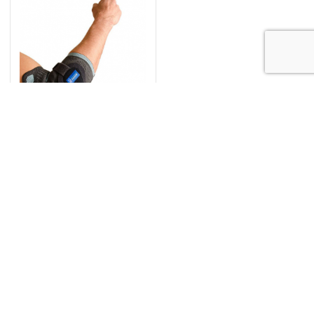
Բանդաժ էպիկոնդիլիտի
բուժման համար Silistab
Epi 2305
֏ 11 000
սկսած