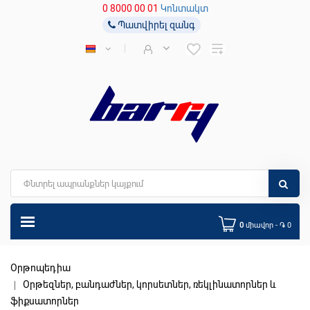
0 8000 00 01
Կոնտակտ
Պատվիրել զանգ
0
միավոր - ֏ 0
Օրթոպեդիա
Օրթեզներ, բանդաժներ, կորսետներ, ռեկլինատորներ և
ֆիքսատորներ