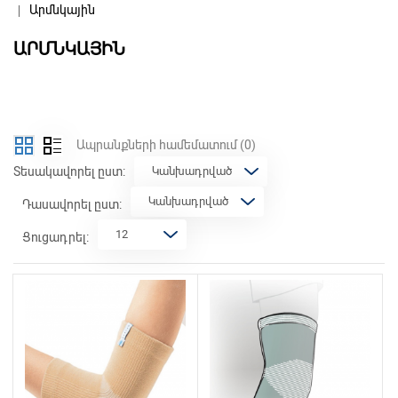
Արմնկային
ԱՐՄՆԿԱՅԻՆ
Ապրանքների համեմատում
(0)
Տեսակավորել ըստ:
Դասավորել ըստ:
Ցուցադրել: