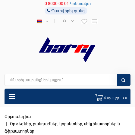
0 8000 00 01
Կոնտակտ
Պատվիրել զանգ
0
միավոր - ֏ 0
Օրթոպեդիա
Օրթեզներ, բանդաժներ, կորսետներ, ռեկլինատորներ և
ֆիքսատորներ