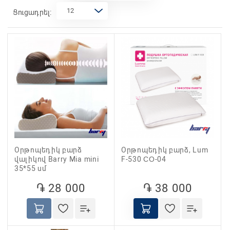
Ցուցադրել:
Oրթոպեդիկ բարձ
Oրթոպեդիկ բարձ, Lum
վալիկով Barry Mia mini
F-530 СО-04
35*55 սմ
֏ 28 000
֏ 38 000