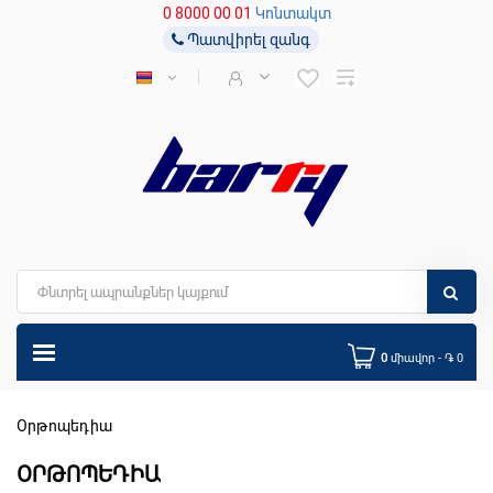
0 8000 00 01
Կոնտակտ
Պատվիրել զանգ
0
միավոր - ֏ 0
Օրթոպեդիա
ՕՐԹՈՊԵԴԻԱ